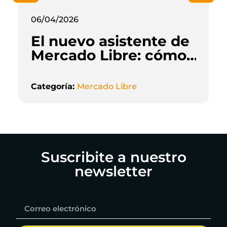
06/04/2026
El nuevo asistente de
Mercado Libre: cómo
la inteligencia
artificial está
Categoría:
Mercado Libre
cambiando la forma
de vender online
Suscribite a nuestro
newsletter