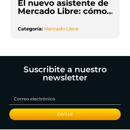
El nuevo asistente de
Mercado Libre: cómo
la inteligencia
artificial está
Categoría:
Mercado Libre
cambiando la forma
de vender online
Suscribite a nuestro
newsletter
ENVIAR