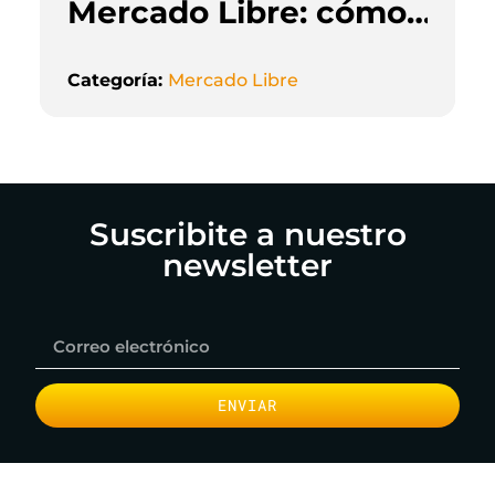
Mercado Libre: cómo
la inteligencia
artificial está
Categoría:
Mercado Libre
cambiando la forma
de vender online
Suscribite a nuestro
newsletter
ENVIAR